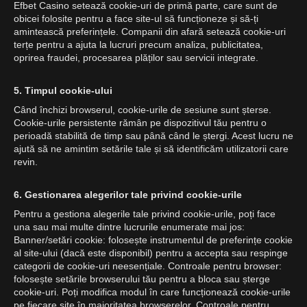
Efbet Casino setează cookie-uri de primă parte, care sunt de
obicei folosite pentru a face site-ul să funcționeze și să-ți
amintească preferințele. Companii din afară setează cookie-uri
terțe pentru a ajuta la lucruri precum analiza, publicitatea,
oprirea fraudei, procesarea plăților sau servicii integrate.
5. Timpul cookie-ului
Când închizi browserul, cookie-urile de sesiune sunt șterse.
Cookie-urile persistente rămân pe dispozitivul tău pentru o
perioadă stabilită de timp sau până când le ștergi. Acest lucru ne
ajută să ne amintim setările tale și să identificăm utilizatorii care
revin.
6. Gestionarea alegerilor tale privind cookie-urile
Pentru a gestiona alegerile tale privind cookie-urile, poți face
una sau mai multe dintre lucrurile enumerate mai jos:
Banner/setări cookie: folosește instrumentul de preferințe cookie
al site-ului (dacă este disponibil) pentru a accepta sau respinge
categorii de cookie-uri neesențiale. Controale pentru browser:
folosește setările browserului tău pentru a bloca sau șterge
cookie-uri. Poți modifica modul în care funcționează cookie-urile
pe fiecare site în majoritatea browserelor. Controale pentru