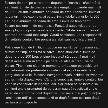
fi suma de bani pe care o poți depune în fiecare zi, săptămână
sau lună. Limite de pierdere — de exemplu, nu pierde mai mult
de 200 Leu într-o anumită perioadă de timp. Stabilirea limitelor
la pariuri — de exemplu, ai putea limita totalul pariurilor la 500
Leu pe o anumită perioadă de timp. Limite de timp pentru
fiecare sesiune — de exemplu, . Pauză și autoexcludere: de
exemplu, poți opri accesul la site pentru 24 de ore sau bloca-l
pentru o perioadă mai lungă. Caută secțiunea „Joc responsabil”
din setările contului tău pentru a stabili sau modifica o limită.
Poți alege tipul de limită, introduce un număr pentru sumă sau
durata de timp, confirma și salva. Dacă stabilești o limită de
depunere de 100 Leu, oricine încearcă să depună mai mult
decât acea sumă în timpul pe care l-ai ales ar trebui să fie
blocat. Ține minte că orice memento-uri bazate pe cookie-uri
sau informații de preferințe stocate local se pot reseta dacă
ștergi cookie-urile, folosești navigare privată, schimbi browserele
sau schimbi dispozitivele. Când te conectezi, limitele contului tău
vor fi în continuare în vigoare, dar s-ar putea să fie nevoie să
confirmi unele prompturi de pe ecran sau să reactivezi unele
setări de confort pe noul dispozitiv. Folosește mai puțin funcțiile
„amintește-mă” și deconectează-te după fiecare sesiune dacă
partajezi un dispozitiv.