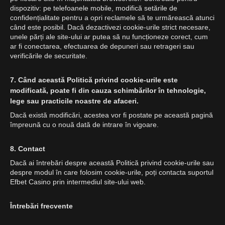
dispozitiv: pe telefoanele mobile, modifică setările de
confidențialitate pentru a opri reclamele să te urmărească atunci
când este posibil. Dacă dezactivezi cookie-urile strict necesare,
unele părți ale site-ului ar putea să nu funcționeze corect, cum
ar fi conectarea, efectuarea de depuneri sau retrageri sau
verificările de securitate.
7. Când această Politică privind cookie-urile este
modificată, poate fi din cauza schimbărilor în tehnologie,
lege sau practicile noastre de afaceri.
Dacă există modificări, acestea vor fi postate pe această pagină
împreună cu o nouă dată de intrare în vigoare.
8. Contact
Dacă ai întrebări despre această Politică privind cookie-urile sau
despre modul în care folosim cookie-urile, poți contacta suportul
Efbet Casino prin intermediul site-ului web.
Întrebări frecvente