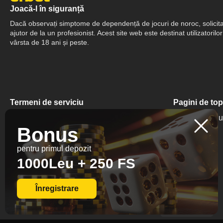
Joacă-l în siguranță
Dacă observați simptome de dependență de jocuri de noroc, solicita
ajutor de la un profesionist. Acest site web este destinat utilizatorilo
vârsta de 18 ani și peste.
Termeni de serviciu
Pagini de top
Politica
Politica de
Termeni
Joc
Aplicație
Bonu
Bonus
cookie-
confidențialitate
și
Responsabil
urilor
Condiții
pentru primul depozit
1000Leu + 250 FS
Contacte
+40737368250
info@efbet-ro.ro
Înregistrare
© 2026 All Rights
Reserved.