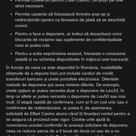
Permite cookie-uri pentru Efbet Casino, cel puțin pe cele
strict necesare.
Permite casieriei să folosească ferestre pop-up și
redirecționări pentru ca fereastra de plată să se deschidă
corect.
Pentru a face o depunere, ar trebui să dezactivezi orice
blocante de reclame sau suplimente de confidențialitate
care ar putea rula.
Pentru a evita nepotrivirea sesiunii, folosește o conexiune
stabilă și nu schimba dispozitivele în mijlocul unei tranzacții.
În funcție de ceea ce este disponibil în România, modalitățile
obișnuite de a depune bani pot include carduri de credit,
transferuri bancare și unele portofele electronice. Diferitele
metode de depunere pot avea minime diferite. De exemplu,
unele opțiuni ar putea necesita doar o depunere de Leu10, în
timp ce altele ar putea necesita o depunere de Leu50 sau mai
mult. O etapă rapidă de confirmare, cum ar fi un cod unic sau o
confirmare de redirecționare, ar putea fi, de asemenea,
solicitată de Efbet Casino atunci când îți finanțezi contul pentru a
se asigura că procesul este sigur. Cookie-urile ajută la
conectarea acestei confirmări la aceeași solicitare de depunere,
ceea ce reduce șansa de a fi taxat de două ori sau de a nu