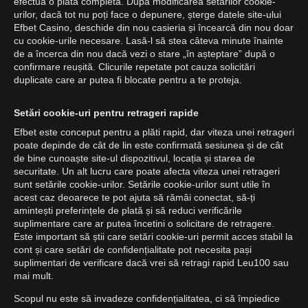
efectua o plată completă. După modificarea setărilor cookie-
urilor, dacă tot nu poți face o depunere, șterge datele site-ului
Efbet Casino, deschide din nou casieria și încearcă din nou doar
cu cookie-urile necesare. Lasă-l să stea câteva minute înainte
de a încerca din nou dacă vezi o stare „în așteptare” după o
confirmare reușită. Clicurile repetate pot cauza solicitări
duplicate care ar putea fi blocate pentru a te proteja.
Setări cookie-uri pentru retrageri rapide
Efbet este conceput pentru a plăti rapid, dar viteza unei retrageri
poate depinde de cât de lin este confirmată sesiunea și de cât
de bine cunoaște site-ul dispozitivul, locația și starea de
securitate. Un alt lucru care poate afecta viteza unei retrageri
sunt setările cookie-urilor. Setările cookie-urilor sunt utile în
acest caz deoarece te pot ajuta să rămâi conectat, să-ți
amintești preferințele de plată și să reduci verificările
suplimentare care ar putea încetini o solicitare de retragere.
Este important să știi care setări cookie-uri permit acces stabil la
cont și care setări de confidențialitate pot necesita pași
suplimentari de verificare dacă vrei să retragi rapid Leu100 sau
mai mult.
Scopul nu este să invadeze confidențialitatea, ci să împiedice