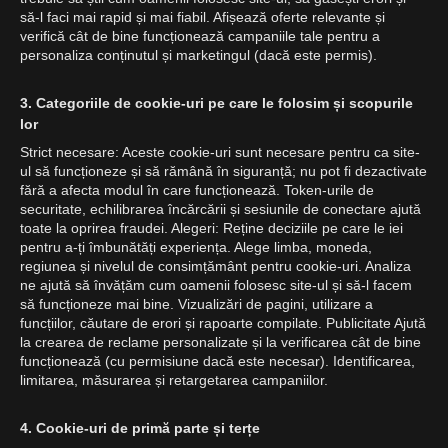
să-l faci mai rapid și mai fiabil. Afișează oferte relevante și
verifică cât de bine funcționează campaniile tale pentru a
personaliza conținutul și marketingul (dacă este permis).
3. Categoriile de cookie-uri pe care le folosim și scopurile
lor
Strict necesare: Aceste cookie-uri sunt necesare pentru ca site-
ul să funcționeze și să rămână în siguranță; nu pot fi dezactivate
fără a afecta modul în care funcționează. Token-urile de
securitate, echilibrarea încărcării și sesiunile de conectare ajută
toate la oprirea fraudei. Alegeri: Reține deciziile pe care le iei
pentru a-ți îmbunătăți experiența. Alege limba, moneda,
regiunea și nivelul de consimțământ pentru cookie-uri. Analiza
ne ajută să învățăm cum oamenii folosesc site-ul și să-l facem
să funcționeze mai bine. Vizualizări de pagini, utilizare a
funcțiilor, căutare de erori și rapoarte compilate. Publicitate Ajută
la crearea de reclame personalizate și la verificarea cât de bine
funcționează (cu permisiune dacă este necesar). Identificarea,
limitarea, măsurarea și retargetarea campaniilor.
4. Cookie-uri de primă parte și terțe